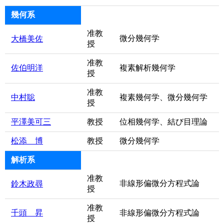
幾何系
准教
微分幾何学
大橋美佐
授
准教
佐伯明洋
複素解析幾何学
授
准教
中村聡
複素幾何学、微分幾何学
授
平澤美可三
教授
位相幾何学、結び目理論
松添 博
教授
微分幾何学
解析系
准教
非線形偏微分方程式論
鈴木政尋
授
准教
千頭 昇
非線形偏微分方程式論
授