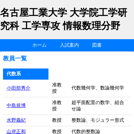
名古屋工業大学 大学院工学研
究科 工学専攻 情報数理分野
ホーム
入試案内
図書
教員一覧
代数系
准教
代数幾何学、数論幾何学
小田部秀介
授
准教
超平面配置の数学、組合
中島規博
授
せ論
水野義紀
教授
整数論、モジュラー形式
山岸正和
教授
代数的整数論